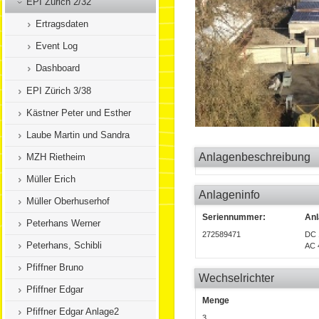
EPI Zürich 2/32
Ertragsdaten
Event Log
Dashboard
EPI Zürich 3/38
Kästner Peter und Esther
Laube Martin und Sandra
Anlagenbeschreibung
MZH Rietheim
Müller Erich
Anlageninfo
Müller Oberhuserhof
Seriennummer:
Anl
Peterhans Werner
272589471
DC 
Peterhans, Schibli
AC 
Pfiffner Bruno
Wechselrichter
Pfiffner Edgar
Menge
Pfiffner Edgar Anlage2
3